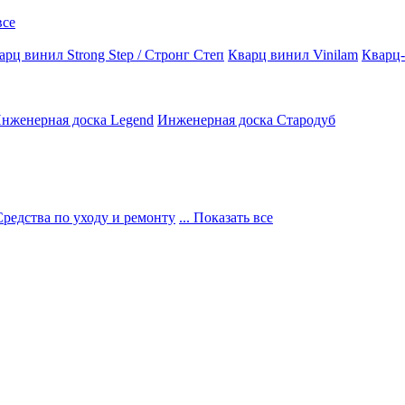
все
арц винил Strong Step / Стронг Степ
Кварц винил Vinilam
Кварц-
нженерная доска Legend
Инженерная доска Стародуб
Средства по уходу и ремонту
... Показать все