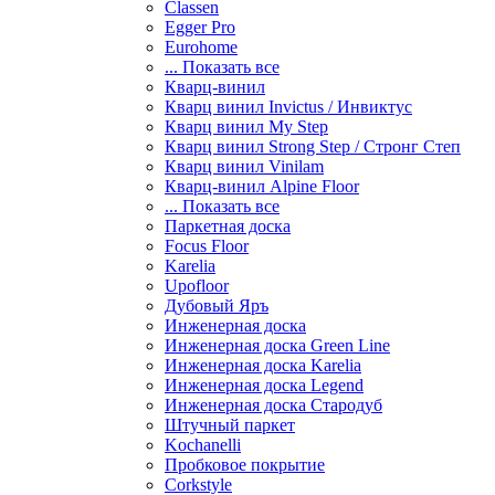
Classen
Egger Pro
Eurohome
... Показать все
Кварц-винил
Кварц винил Invictus / Инвиктус
Кварц винил My Step
Кварц винил Strong Step / Стронг Степ
Кварц винил Vinilam
Кварц-винил Alpine Floor
... Показать все
Паркетная доска
Focus Floor
Karelia
Upofloor
Дубовый Яръ
Инженерная доска
Инженерная доска Green Line
Инженерная доска Karelia
Инженерная доска Legend
Инженерная доска Стародуб
Штучный паркет
Kochanelli
Пробковое покрытие
Corkstyle