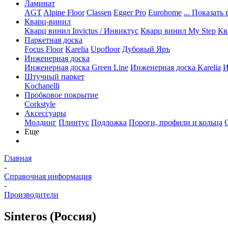
Ламинат
AGT
Alpine Floor
Classen
Egger Pro
Eurohome
... Показать 
Кварц-винил
Кварц винил Invictus / Инвиктус
Кварц винил My Step
Кв
Паркетная доска
Focus Floor
Karelia
Upofloor
Дубовый Яръ
Инженерная доска
Инженерная доска Green Line
Инженерная доска Karelia
И
Штучный паркет
Kochanelli
Пробковое покрытие
Corkstyle
Аксессуары
Молдинг
Плинтус
Подложка
Пороги, профили и кольца
Еще
Главная
-
Справочная информация
-
Производители
Sinteros (Россия)