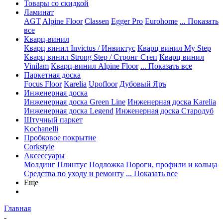
Товары со скидкой
Ламинат
AGT
Alpine Floor
Classen
Egger Pro
Eurohome
... Показать
все
Кварц-винил
Кварц винил Invictus / Инвиктус
Кварц винил My Step
Кварц винил Strong Step / Стронг Степ
Кварц винил
Vinilam
Кварц-винил Alpine Floor
... Показать все
Паркетная доска
Focus Floor
Karelia
Upofloor
Дубовый Яръ
Инженерная доска
Инженерная доска Green Line
Инженерная доска Karelia
Инженерная доска Legend
Инженерная доска Стародуб
Штучный паркет
Kochanelli
Пробковое покрытие
Corkstyle
Аксессуары
Молдинг
Плинтус
Подложка
Пороги, профили и кольца
Средства по уходу и ремонту
... Показать все
Еще
Главная
-