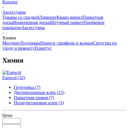
Каталог
-
Аксессуары
Товары со скидкой
Ламинат
Кварц-винил
Паркетная
доска
Инженерная доска
Штучный паркет
Пробковое
покрытие
Аксессуары
-
Химия
Молдинг
Подложка
Пороги, профили и кольца
Средства по
уходу и ремонту
Плинтус
Химия
Eurocol
(32)
Грунтовка (7)
Дисперсионные клеи (15)
Паркетная химия (7)
Полиуретановые клеи (3)
Цена