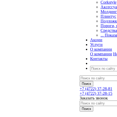
Corkstyle
Аксессу
Молдинг
Плинтус
Подложк
Пороги, 
Средства
... Показ
Акции
Услуги
О компании
О компании
Н
Контакты
+7 (4722) 37-28-81
+7 (4722) 37-28-15
Заказать звонок