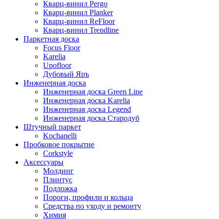
Кварц-винил Pergo
Кварц-винил Planker
Кварц-винил ReFloor
Кварц-винил Trendline
Паркетная доска
Focus Floor
Karelia
Upofloor
Дубовый Яръ
Инженерная доска
Инженерная доска Green Line
Инженерная доска Karelia
Инженерная доска Legend
Инженерная доска Стародуб
Штучный паркет
Kochanelli
Пробковое покрытие
Corkstyle
Аксессуары
Молдинг
Плинтус
Подложка
Пороги, профили и кольца
Средства по уходу и ремонту
Химия