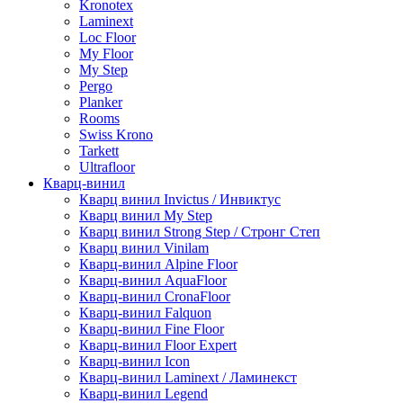
Kronotex
Laminext
Loc Floor
My Floor
My Step
Pergo
Planker
Rooms
Swiss Krono
Tarkett
Ultrafloor
Кварц-винил
Кварц винил Invictus / Инвиктус
Кварц винил My Step
Кварц винил Strong Step / Стронг Степ
Кварц винил Vinilam
Кварц-винил Alpine Floor
Кварц-винил AquaFloor
Кварц-винил CronaFloor
Кварц-винил Falquon
Кварц-винил Fine Floor
Кварц-винил Floor Expert
Кварц-винил Icon
Кварц-винил Laminext / Ламинекст
Кварц-винил Legend