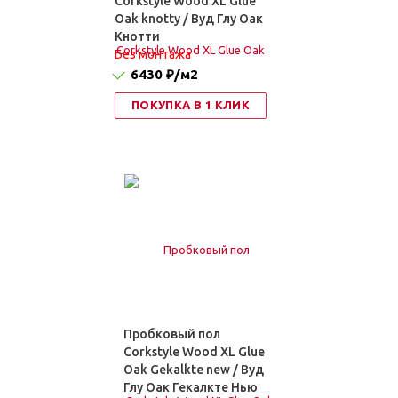
Corkstyle Wood XL Glue
Oak knotty / Вуд Глу Оак
Кнотти
Без монтажа
6430 ₽
/м2
ПОКУПКА В 1 КЛИК
Пробковый пол
Corkstyle Wood XL Glue
Oak Gekalkte new / Вуд
Глу Оак Гекалкте Нью