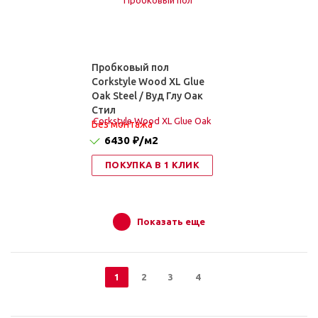
Пробковый пол
Corkstyle Wood XL Glue
Oak Steel / Вуд Глу Оак
Стил
Без монтажа
6430 ₽
/м2
ПОКУПКА В 1 КЛИК
Показать еще
1
2
3
4