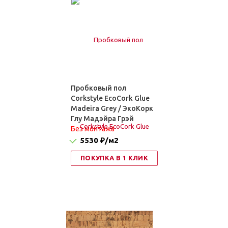
Пробковый пол
Corkstyle EcoCork Glue
Madeira Grey / ЭкоКорк
Глу Мадэйра Грэй
Без монтажа
5530 ₽
/м2
ПОКУПКА В 1 КЛИК