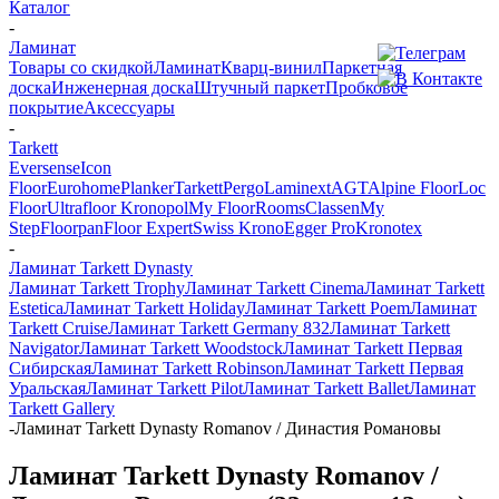
Каталог
-
Ламинат
Товары со скидкой
Ламинат
Кварц-винил
Паркетная
доска
Инженерная доска
Штучный паркет
Пробковое
покрытие
Аксессуары
-
Tarkett
Eversense
Icon
Floor
Eurohome
Planker
Tarkett
Pergo
Laminext
AGT
Alpine Floor
Loc
Floor
Ultrafloor
Kronopol
My Floor
Rooms
Classen
My
Step
Floorpan
Floor Expert
Swiss Krono
Egger Pro
Kronotex
-
Ламинат Tarkett Dynasty
Ламинат Tarkett Trophy
Ламинат Tarkett Cinema
Ламинат Tarkett
Estetica
Ламинат Tarkett Holiday
Ламинат Tarkett Poem
Ламинат
Tarkett Cruise
Ламинат Tarkett Germany 832
Ламинат Tarkett
Navigator
Ламинат Tarkett Woodstock
Ламинат Tarkett Первая
Сибирская
Ламинат Tarkett Robinson
Ламинат Tarkett Первая
Уральская
Ламинат Tarkett Pilot
Ламинат Tarkett Ballet
Ламинат
Tarkett Gallery
-
Ламинат Tarkett Dynasty Romanov / Династия Романовы
Ламинат Tarkett Dynasty Romanov /