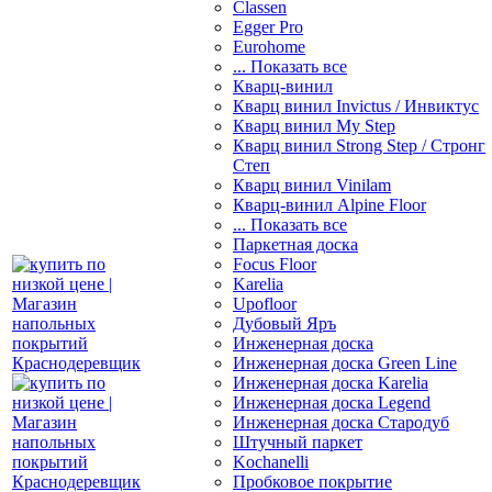
Classen
Egger Pro
Eurohome
... Показать все
Кварц-винил
Кварц винил Invictus / Инвиктус
Кварц винил My Step
Кварц винил Strong Step / Стронг
Степ
Кварц винил Vinilam
Кварц-винил Alpine Floor
... Показать все
Паркетная доска
Focus Floor
Karelia
Upofloor
Дубовый Яръ
Инженерная доска
Инженерная доска Green Line
Инженерная доска Karelia
Инженерная доска Legend
Инженерная доска Стародуб
Штучный паркет
Kochanelli
Пробковое покрытие