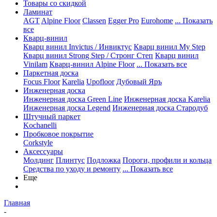
Товары со скидкой
Ламинат
AGT
Alpine Floor
Classen
Egger Pro
Eurohome
... Показать
все
Кварц-винил
Кварц винил Invictus / Инвиктус
Кварц винил My Step
Кварц винил Strong Step / Стронг Степ
Кварц винил
Vinilam
Кварц-винил Alpine Floor
... Показать все
Паркетная доска
Focus Floor
Karelia
Upofloor
Дубовый Яръ
Инженерная доска
Инженерная доска Green Line
Инженерная доска Karelia
Инженерная доска Legend
Инженерная доска Стародуб
Штучный паркет
Kochanelli
Пробковое покрытие
Corkstyle
Аксессуары
Молдинг
Плинтус
Подложка
Пороги, профили и кольца
Средства по уходу и ремонту
... Показать все
Еще
Главная
-