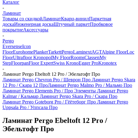
Каталог
-
Ламинат
Товары со скидкой
Ламинат
Кварц-винил
Паркетная
доска
Инженерная доска
Штучный паркет
Пробковое
покрытие
Аксессуары
-
Pergo
Eversense
Icon
Floor
Eurohome
Planker
Tarkett
Pergo
Laminext
AGT
Alpine Floor
Loc
Floor
Ultrafloor
Kronopol
My Floor
Rooms
Classen
My
Step
Floorpan
Floor Expert
Swiss Krono
Egger Pro
Kronotex
-
Ламинат Pergo Ebeltoft 12 Pro / Эбельтофт Про
Ламинат Pergo Chevron Pro / Шеврон Про
Ламинат Pergo Skara
12 Pro / Скара 12 Про
Ламинат Pergo Malmo Pro / Мальмо Про
Ламинат Pergo Elements Pro / Про Элементы
Ламинат Pergo
Kalmar / Кальмар
Ламинат Pergo Skara Pro / Скара Про
Ламинат Pergo Goteborg Pro / Гёётеборг Про
Ламинат Pergo
Uppsala Pro / Уппсала Про
Ламинат Pergo Ebeltoft 12 Pro /
Эбельтофт Про