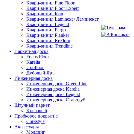
Кварц-винил Fine Floor
Кварц-винил Floor Expert
Кварц-винил Icon
Кварц-винил Laminext / Ламинекст
Кварц-винил Legend
Кварц-винил Pergo
Кварц-винил Planker
Кварц-винил ReFloor
Кварц-винил Trendline
Паркетная доска
Focus Floor
Karelia
Upofloor
Дубовый Яръ
Инженерная доска
Инженерная доска Green Line
Инженерная доска Karelia
Инженерная доска Legend
Инженерная доска Стародуб
Штучный паркет
Kochanelli
Пробковое покрытие
Corkstyle
Аксессуары
Молдинг