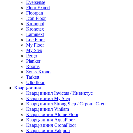
Eversense
Floor Expert
Floorpan
Icon Floor
Kronopol
Kronotex
Laminext
Loc Floor
My Floor
My Step
Pergo
Planker
Rooms
Swiss Krono
Tarkett
Ultrafloor
Кварц-винил
Кварц винил Invictus / Инвиктус
Кварц винил My Step
Кварц винил Strong Step / Стронг Степ
Кварц винил Vinilam
Кварц-винил Alpine Floor
Кварц-винил AquaFloor
Кварц-винил CronaFloor
Кварц-винил Falquon