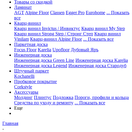
Товары со скидкой
Ламинат
AGT
Alpine Floor
Classen
Egger Pro
Eurohome
... Показать
все
Кварц-винил
Кварц винил Invictus / Инвиктус
Кварц винил My Step
Кварц винил Strong Step / Стронг Степ
Кварц винил
Vinilam
Кварц-винил Alpine Floor
... Показать все
Паркетная доска
Focus Floor
Karelia
Upofloor
Дубовый Яръ
Инженерная доска
Инженерная доска Green Line
Инженерная доска Karelia
Инженерная доска Legend
Инженерная доска Стародуб
Штучный паркет
Kochanelli
Пробковое покрытие
Corkstyle
Аксессуары
Молдинг
Плинтус
Подложка
Пороги, профили и кольца
Средства по уходу и ремонту
... Показать все
Еще
Главная
-