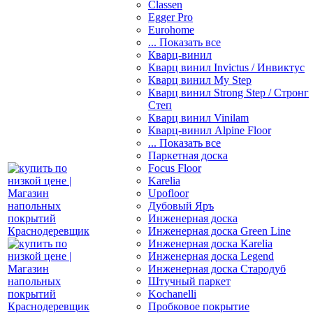
Classen
Egger Pro
Eurohome
... Показать все
Кварц-винил
Кварц винил Invictus / Инвиктус
Кварц винил My Step
Кварц винил Strong Step / Стронг
Степ
Кварц винил Vinilam
Кварц-винил Alpine Floor
... Показать все
Паркетная доска
Focus Floor
Karelia
Upofloor
Дубовый Яръ
Инженерная доска
Инженерная доска Green Line
Инженерная доска Karelia
Инженерная доска Legend
Инженерная доска Стародуб
Штучный паркет
Kochanelli
Пробковое покрытие