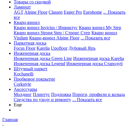
Товары со скидкой
Ламинат
AGT
Alpine Floor
Classen
Egger Pro
Eurohome
... Показать
все
Кварц-винил
Кварц винил Invictus / Инвиктус
Кварц винил My Step
Кварц винил Strong Step / Стронг Степ
Кварц винил
Vinilam
Кварц-винил Alpine Floor
... Показать все
Паркетная доска
Focus Floor
Karelia
Upofloor
Дубовый Яръ
Инженерная доска
Инженерная доска Green Line
Инженерная доска Karelia
Инженерная доска Legend
Инженерная доска Стародуб
Штучный паркет
Kochanelli
Пробковое покрытие
Corkstyle
Аксессуары
Молдинг
Плинтус
Подложка
Пороги, профили и кольца
Средства по уходу и ремонту
... Показать все
Еще
Главная
-