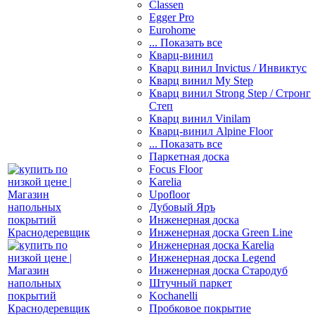
Classen
Egger Pro
Eurohome
... Показать все
Кварц-винил
Кварц винил Invictus / Инвиктус
Кварц винил My Step
Кварц винил Strong Step / Стронг
Степ
Кварц винил Vinilam
Кварц-винил Alpine Floor
... Показать все
Паркетная доска
Focus Floor
Karelia
Upofloor
Дубовый Яръ
Инженерная доска
Инженерная доска Green Line
Инженерная доска Karelia
Инженерная доска Legend
Инженерная доска Стародуб
Штучный паркет
Kochanelli
Пробковое покрытие