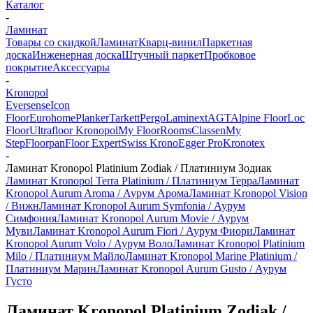
Каталог
-
Ламинат
Товары со скидкой
Ламинат
Кварц-винил
Паркетная
доска
Инженерная доска
Штучный паркет
Пробковое
покрытие
Аксессуары
-
Kronopol
Eversense
Icon
Floor
Eurohome
Planker
Tarkett
Pergo
Laminext
AGT
Alpine Floor
Loc
Floor
Ultrafloor
Kronopol
My Floor
Rooms
Classen
My
Step
Floorpan
Floor Expert
Swiss Krono
Egger Pro
Kronotex
-
Ламинат Kronopol Platinium Zodiak / Платиниум Зодиак
Ламинат Kronopol Terra Platinium / Платиниум Терра
Ламинат
Kronopol Aurum Aroma / Аурум Арома
Ламинат Kronopol Vision
/ Вижн
Ламинат Kronopol Aurum Symfonia / Аурум
Симфония
Ламинат Kronopol Aurum Movie / Аурум
Муви
Ламинат Kronopol Aurum Fiori / Аурум Фиори
Ламинат
Kronopol Aurum Volo / Аурум Воло
Ламинат Kronopol Platinium
Milo / Платиниум Майло
Ламинат Kronopol Marine Platinium /
Платиниум Марин
Ламинат Kronopol Aurum Gusto / Аурум
Густо
Ламинат Kronopol Platinium Zodiak /