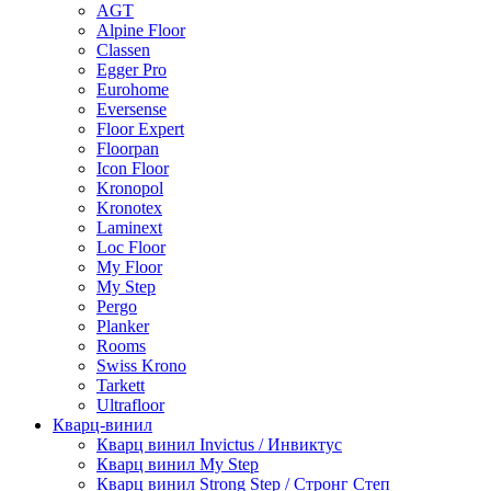
AGT
Alpine Floor
Classen
Egger Pro
Eurohome
Eversense
Floor Expert
Floorpan
Icon Floor
Kronopol
Kronotex
Laminext
Loc Floor
My Floor
My Step
Pergo
Planker
Rooms
Swiss Krono
Tarkett
Ultrafloor
Кварц-винил
Кварц винил Invictus / Инвиктус
Кварц винил My Step
Кварц винил Strong Step / Стронг Степ