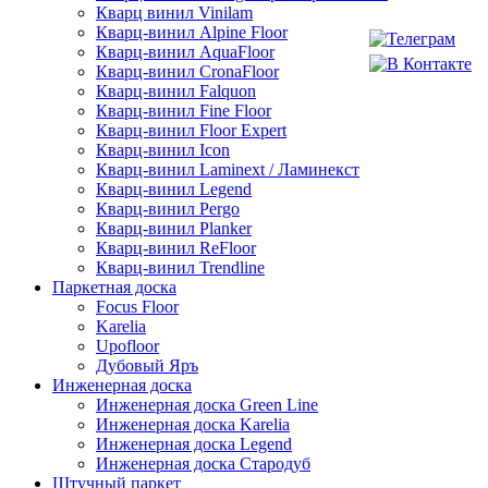
Кварц винил Vinilam
Кварц-винил Alpine Floor
Кварц-винил AquaFloor
Кварц-винил CronaFloor
Кварц-винил Falquon
Кварц-винил Fine Floor
Кварц-винил Floor Expert
Кварц-винил Icon
Кварц-винил Laminext / Ламинекст
Кварц-винил Legend
Кварц-винил Pergo
Кварц-винил Planker
Кварц-винил ReFloor
Кварц-винил Trendline
Паркетная доска
Focus Floor
Karelia
Upofloor
Дубовый Яръ
Инженерная доска
Инженерная доска Green Line
Инженерная доска Karelia
Инженерная доска Legend
Инженерная доска Стародуб
Штучный паркет