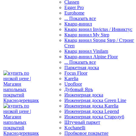
Classen
Egger Pro
Eurohome
... Показать все
Кварц-винил
Кварц винил Invictus / Инвиктус
Кварц винил My Step
Кварц винил Strong Step / Стронг
Степ
Кварц винил Vinilam
Кварц-винил Alpine Floor
... Показать все
Паркетная доска
Focus Floor
Karelia
Upofloor
Дубовый Яръ
Инженерная доска
Инженерная доска Green Line
Инженерная доска Karelia
Инженерная доска Legend
Инженерная доска Стародуб
Штучный паркет
Kochanelli
Пробковое покрытие