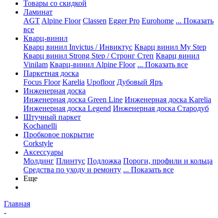
Товары со скидкой
Ламинат
AGT
Alpine Floor
Classen
Egger Pro
Eurohome
... Показать
все
Кварц-винил
Кварц винил Invictus / Инвиктус
Кварц винил My Step
Кварц винил Strong Step / Стронг Степ
Кварц винил
Vinilam
Кварц-винил Alpine Floor
... Показать все
Паркетная доска
Focus Floor
Karelia
Upofloor
Дубовый Яръ
Инженерная доска
Инженерная доска Green Line
Инженерная доска Karelia
Инженерная доска Legend
Инженерная доска Стародуб
Штучный паркет
Kochanelli
Пробковое покрытие
Corkstyle
Аксессуары
Молдинг
Плинтус
Подложка
Пороги, профили и кольца
Средства по уходу и ремонту
... Показать все
Еще
Главная
-