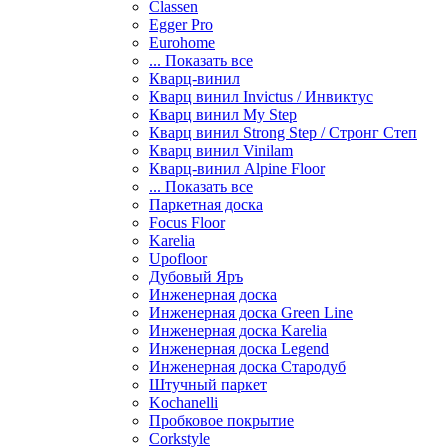
Classen
Egger Pro
Eurohome
... Показать все
Кварц-винил
Кварц винил Invictus / Инвиктус
Кварц винил My Step
Кварц винил Strong Step / Стронг Степ
Кварц винил Vinilam
Кварц-винил Alpine Floor
... Показать все
Паркетная доска
Focus Floor
Karelia
Upofloor
Дубовый Яръ
Инженерная доска
Инженерная доска Green Line
Инженерная доска Karelia
Инженерная доска Legend
Инженерная доска Стародуб
Штучный паркет
Kochanelli
Пробковое покрытие
Corkstyle