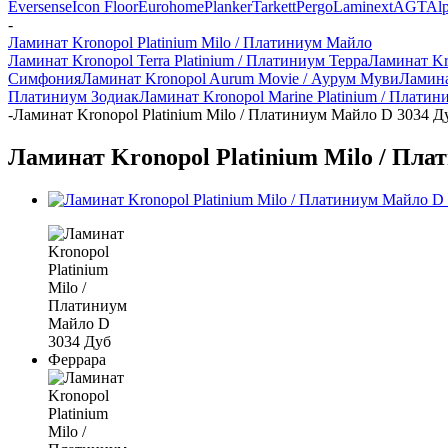
Eversense
Icon Floor
Eurohome
Planker
Tarkett
Pergo
Laminext
AGT
Alp
-
Ламинат Kronopol Platinium Milo / Платиниум Майло
Ламинат Kronopol Terra Platinium / Платиниум Терра
Ламинат Kr
Симфония
Ламинат Kronopol Aurum Movie / Аурум Муви
Ламина
Платиниум Зодиак
Ламинат Kronopol Marine Platinium / Плати
-
Ламинат Kronopol Platinium Milo / Платиниум Майло D 3034 Д
Ламинат Kronopol Platinium Milo / Пла