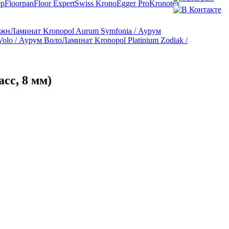
ep
Floorpan
Floor Expert
Swiss Krono
Egger Pro
Kronotex
ижн
Ламинат Kronopol Aurum Symfonia / Аурум
olo / Аурум Воло
Ламинат Kronopol Platinium Zodiak /
сс, 8 мм)