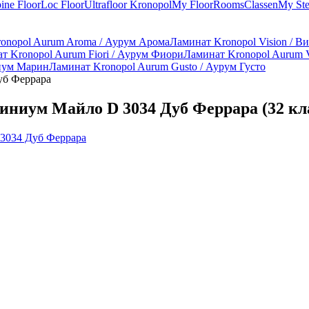
ine Floor
Loc Floor
Ultrafloor
Kronopol
My Floor
Rooms
Classen
My St
onopol Aurum Aroma / Аурум Арома
Ламинат Kronopol Vision / В
т Kronopol Aurum Fiori / Аурум Фиори
Ламинат Kronopol Aurum V
ниум Марин
Ламинат Kronopol Aurum Gusto / Аурум Густо
уб Феррара
тиниум Майло D 3034 Дуб Феррара (32 кла