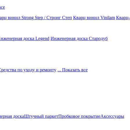
все
арц винил Strong Step / Стронг Степ
Кварц винил Vinilam
Кварц-
нженерная доска Legend
Инженерная доска Стародуб
Средства по уходу и ремонту
... Показать все
ерная доска
Штучный паркет
Пробковое покрытие
Аксессуары