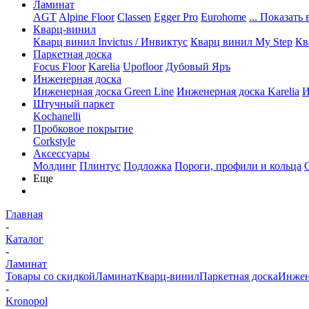
Ламинат
AGT
Alpine Floor
Classen
Egger Pro
Eurohome
... Показать 
Кварц-винил
Кварц винил Invictus / Инвиктус
Кварц винил My Step
Кв
Паркетная доска
Focus Floor
Karelia
Upofloor
Дубовый Яръ
Инженерная доска
Инженерная доска Green Line
Инженерная доска Karelia
И
Штучный паркет
Kochanelli
Пробковое покрытие
Corkstyle
Аксессуары
Молдинг
Плинтус
Подложка
Пороги, профили и кольца
Еще
Главная
-
Каталог
-
Ламинат
Товары со скидкой
Ламинат
Кварц-винил
Паркетная доска
Инжен
-
Kronopol