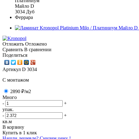
Отложить
Отложено
Сравнить
В сравнении
Поделиться
Артикул
D 3034
C монтажом
2890 ₽
/м2
Много
-
+
упак.
-
+
кв.м
В корзину
Купить в 1 клик
Нашли дешевле? Снизим цену !