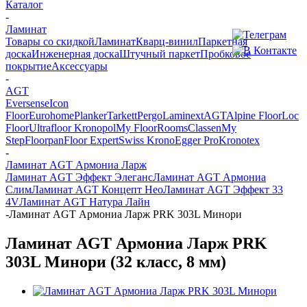
Каталог
-
Ламинат
Товары со скидкой
Ламинат
Кварц-винил
Паркетная
доска
Инженерная доска
Штучный паркет
Пробковое
покрытие
Аксессуары
-
AGT
Eversense
Icon
Floor
Eurohome
Planker
Tarkett
Pergo
Laminext
AGT
Alpine Floor
Loc
Floor
Ultrafloor
Kronopol
My Floor
Rooms
Classen
My
Step
Floorpan
Floor Expert
Swiss Krono
Egger Pro
Kronotex
-
Ламинат AGT Армониа Ларж
Ламинат AGT Эффект Элеганс
Ламинат AGT Армониа
Слим
Ламинат AGT Концепт Нео
Ламинат AGT Эффект 33
4V
Ламинат AGT Натура Лайн
-
Ламинат AGT Армониа Ларж PRK 303L Минори
Ламинат AGT Армониа Ларж PRK
303L Минори (32 класс, 8 мм)