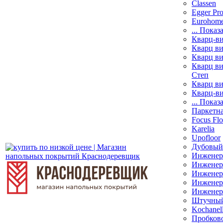
Classen
Egger Pr
Eurohom
... Показ
Кварц-в
Кварц ви
Кварц ви
Кварц ви
Степ
Кварц ви
Кварц-ви
... Показ
Паркетна
Focus Flo
Karelia
Upofloor
Дубовый
Инженер
Инженерн
Инженерн
Инженерн
Инженер
Штучный
Kochanell
Пробков