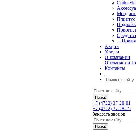
Corkstyle
Аксессу
Молдинг
Плинтус
Подложк
Пороги, 
Средства
... Показ
Акции
Услуги
О компании
О компании
Н
Контакты
+7 (4722) 37-28-81
+7 (4722) 37-28-15
Заказать звонок