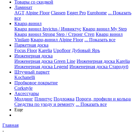
Товары со скидкой
Ламинат
AGT
Alpine Floor
Classen
Egger Pro
Eurohome
... Показать
все
Кварц-винил
Кварц винил Invictus / Инвиктус
Кварц винил My Step
Кварц винил Strong Step / Стронг Степ
Кварц винил
Vinilam
Кварц-винил Alpine Floor
... Показать все
Паркетная доска
Focus Floor
Karelia
Upofloor
Дубовый Яръ
Инженерная доска
Инженерная доска Green Line
Инженерная доска Karelia
Инженерная доска Legend
Инженерная доска Стародуб
Штучный паркет
Kochanelli
Пробковое покрытие
Corkstyle
Аксессуары
Молдинг
Плинтус
Подложка
Пороги, профили и кольца
Средства по уходу и ремонту
... Показать все
Еще
Главная
-