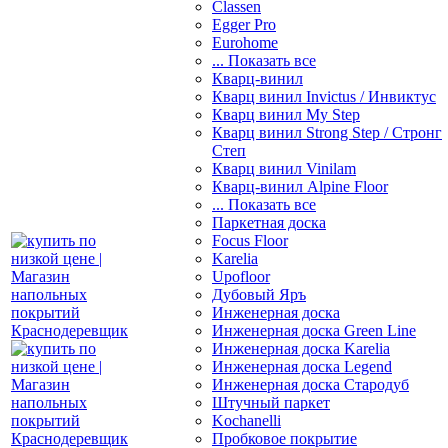
Classen
Egger Pro
Eurohome
... Показать все
Кварц-винил
Кварц винил Invictus / Инвиктус
Кварц винил My Step
Кварц винил Strong Step / Стронг
Степ
Кварц винил Vinilam
Кварц-винил Alpine Floor
... Показать все
Паркетная доска
Focus Floor
Karelia
Upofloor
Дубовый Яръ
Инженерная доска
Инженерная доска Green Line
Инженерная доска Karelia
Инженерная доска Legend
Инженерная доска Стародуб
Штучный паркет
Kochanelli
Пробковое покрытие