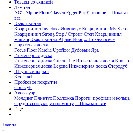
Товары со скидкой
Ламинат
AGT
Alpine Floor
Classen
Egger Pro
Eurohome
... Показать
все
Кварц-винил
Кварц винил Invictus / Инвиктус
Кварц винил My Step
Кварц винил Strong Step / Стронг Степ
Кварц винил
Vinilam
Кварц-винил Alpine Floor
... Показать все
Паркетная доска
Focus Floor
Karelia
Upofloor
Дубовый Яръ
Инженерная доска
Инженерная доска Green Line
Инженерная доска Karelia
Инженерная доска Legend
Инженерная доска Стародуб
Штучный паркет
Kochanelli
Пробковое покрытие
Corkstyle
Аксессуары
Молдинг
Плинтус
Подложка
Пороги, профили и кольца
Средства по уходу и ремонту
... Показать все
Еще
Главная
-