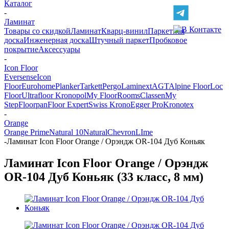
Каталог
-
Ламинат
Товары со скидкой
Ламинат
Кварц-винил
Паркетная
доска
Инженерная доска
Штучный паркет
Пробковое
покрытие
Аксессуары
-
Icon Floor
Eversense
Icon
Floor
Eurohome
Planker
Tarkett
Pergo
Laminext
AGT
Alpine Floor
Loc
Floor
Ultrafloor
Kronopol
My Floor
Rooms
Classen
My
Step
Floorpan
Floor Expert
Swiss Krono
Egger Pro
Kronotex
-
Orange
Orange Prime
Natural 10
Natural
Chevron
LIme
-
Ламинат Icon Floor Orange / Орэндж OR-104 Дуб Коньяк
Ламинат Icon Floor Orange / Орэндж
OR-104 Дуб Коньяк (33 класс, 8 мм)