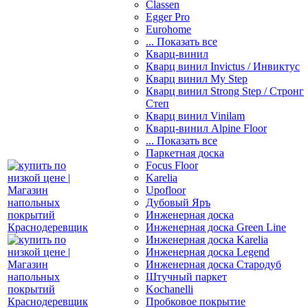
Classen
Egger Pro
Eurohome
... Показать все
Кварц-винил
Кварц винил Invictus / Инвиктус
Кварц винил My Step
Кварц винил Strong Step / Стронг
Степ
Кварц винил Vinilam
Кварц-винил Alpine Floor
... Показать все
Паркетная доска
Focus Floor
Karelia
Upofloor
Дубовый Яръ
Инженерная доска
Инженерная доска Green Line
Инженерная доска Karelia
Инженерная доска Legend
Инженерная доска Стародуб
Штучный паркет
Kochanelli
Пробковое покрытие