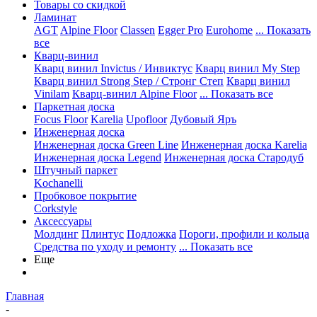
Товары со скидкой
Ламинат
AGT
Alpine Floor
Classen
Egger Pro
Eurohome
... Показать
все
Кварц-винил
Кварц винил Invictus / Инвиктус
Кварц винил My Step
Кварц винил Strong Step / Стронг Степ
Кварц винил
Vinilam
Кварц-винил Alpine Floor
... Показать все
Паркетная доска
Focus Floor
Karelia
Upofloor
Дубовый Яръ
Инженерная доска
Инженерная доска Green Line
Инженерная доска Karelia
Инженерная доска Legend
Инженерная доска Стародуб
Штучный паркет
Kochanelli
Пробковое покрытие
Corkstyle
Аксессуары
Молдинг
Плинтус
Подложка
Пороги, профили и кольца
Средства по уходу и ремонту
... Показать все
Еще
Главная
-