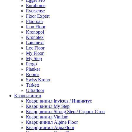
Egger Pro
Eurohome
Eversense
Floor Expert
Floorpan
Icon Floor
Kronopol
Kronotex
Laminext
Loc Floor
My Floor
My Step
Pergo
Planker
Rooms
Swiss Krono
Tarkett
Ultrafloor
Кварц-винил
Кварц винил Invictus / Инвиктус
Кварц винил My Step
Кварц винил Strong Step / Стронг Степ
Кварц винил Vinilam
Кварц-винил Alpine Floor
Кварц-винил AquaFloor