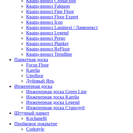
Кварц-винил CronaFloor
Кварц-винил Falquon
Кварц-винил Fine Floor
Кварц-винил Floor Expert
Кварц-винил Icon
Кварц-винил Laminext / Ламинекст
Кварц-винил Legend
Кварц-винил Pergo
Кварц-винил Planker
Кварц-винил ReFloor
Кварц-винил Trendline
Паркетная доска
Focus Floor
Karelia
Upofloor
Дубовый Яръ
Инженерная доска
Инженерная доска Green Line
Инженерная доска Karelia
Инженерная доска Legend
Инженерная доска Стародуб
Штучный паркет
Kochanelli
Пробковое покрытие
Corkstyle