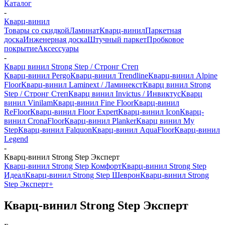
Каталог
-
Кварц-винил
Товары со скидкой
Ламинат
Кварц-винил
Паркетная
доска
Инженерная доска
Штучный паркет
Пробковое
покрытие
Аксессуары
-
Кварц винил Strong Step / Стронг Степ
Кварц-винил Pergo
Кварц-винил Trendline
Кварц-винил Alpine
Floor
Кварц-винил Laminext / Ламинекст
Кварц винил Strong
Step / Стронг Степ
Кварц винил Invictus / Инвиктус
Кварц
винил Vinilam
Кварц-винил Fine Floor
Кварц-винил
ReFloor
Кварц-винил Floor Expert
Кварц-винил Icon
Кварц-
винил CronaFloor
Кварц-винил Planker
Кварц винил My
Step
Кварц-винил Falquon
Кварц-винил AquaFloor
Кварц-винил
Legend
-
Кварц-винил Strong Step Эксперт
Кварц-винил Strong Step Комфорт
Кварц-винил Strong Step
Идеал
Кварц-винил Strong Step Шеврон
Кварц-винил Strong
Step Эксперт+
Кварц-винил Strong Step Эксперт