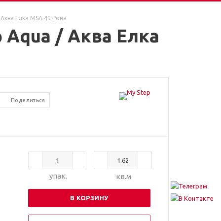
Аква Елка MSA 49 Рона
Aqua / Аква Елка
Поделиться
упак.
кв.м
В КОРЗИНУ