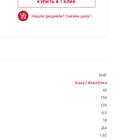
КУПИТЬ В 1 КЛИК
Нашли дешевле? Снизим цену !
КНР
Aqua / Аква Елка
43
730
130
6.5
16
Да
1.62