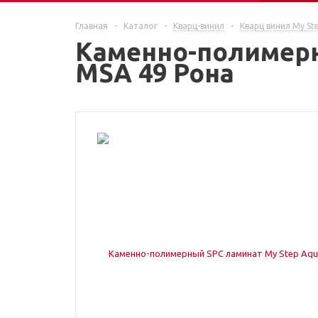
ЕЩЕ
Главная
-
Каталог
-
Кварц-винил
-
Кварц винил My St
Каменно-полимерн
MSA 49 Рона