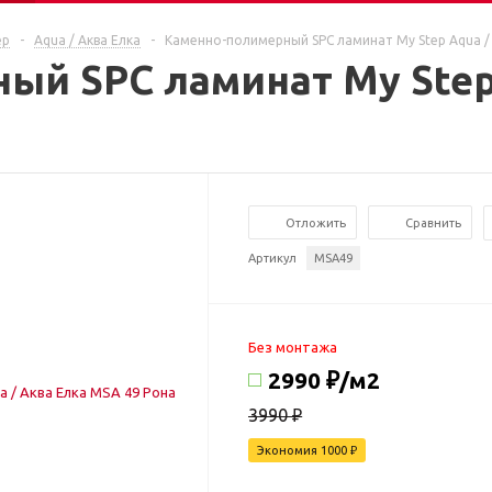
ep
-
Aqua / Аква Елка
-
Каменно-полимерный SPC ламинат My Step Aqua / 
ый SPC ламинат My Step 
Отложить
Сравнить
Артикул
MSA49
Без монтажа
2990 ₽
/м2
3990 ₽
Экономия
1000
₽