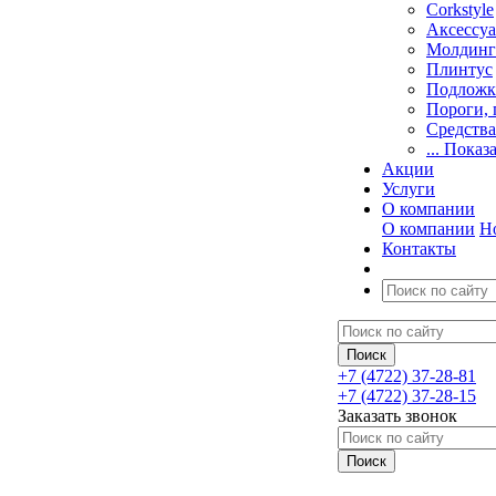
Corkstyle
Аксессу
Молдинг
Плинтус
Подложк
Пороги, 
Средства
... Показ
Акции
Услуги
О компании
О компании
Н
Контакты
+7 (4722) 37-28-81
+7 (4722) 37-28-15
Заказать звонок