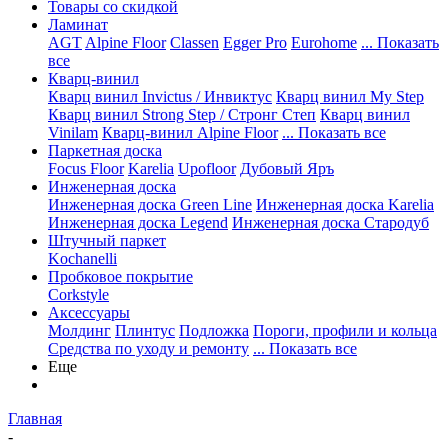
Товары со скидкой
Ламинат
AGT
Alpine Floor
Classen
Egger Pro
Eurohome
... Показать
все
Кварц-винил
Кварц винил Invictus / Инвиктус
Кварц винил My Step
Кварц винил Strong Step / Стронг Степ
Кварц винил
Vinilam
Кварц-винил Alpine Floor
... Показать все
Паркетная доска
Focus Floor
Karelia
Upofloor
Дубовый Яръ
Инженерная доска
Инженерная доска Green Line
Инженерная доска Karelia
Инженерная доска Legend
Инженерная доска Стародуб
Штучный паркет
Kochanelli
Пробковое покрытие
Corkstyle
Аксессуары
Молдинг
Плинтус
Подложка
Пороги, профили и кольца
Средства по уходу и ремонту
... Показать все
Еще
Главная
-