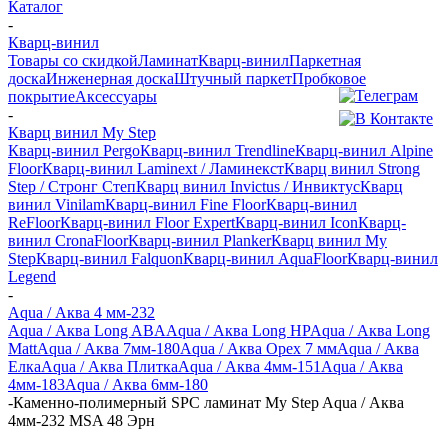
Каталог
-
Кварц-винил
Товары со скидкой
Ламинат
Кварц-винил
Паркетная
доска
Инженерная доска
Штучный паркет
Пробковое
покрытие
Аксессуары
-
Кварц винил My Step
Кварц-винил Pergo
Кварц-винил Trendline
Кварц-винил Alpine
Floor
Кварц-винил Laminext / Ламинекст
Кварц винил Strong
Step / Стронг Степ
Кварц винил Invictus / Инвиктус
Кварц
винил Vinilam
Кварц-винил Fine Floor
Кварц-винил
ReFloor
Кварц-винил Floor Expert
Кварц-винил Icon
Кварц-
винил CronaFloor
Кварц-винил Planker
Кварц винил My
Step
Кварц-винил Falquon
Кварц-винил AquaFloor
Кварц-винил
Legend
-
Aqua / Аква 4 мм-232
Aqua / Аква Long ABA
Aqua / Аква Long HP
Aqua / Аква Long
Matt
Aqua / Аква 7мм-180
Aqua / Аква Орех 7 мм
Aqua / Аква
Елка
Aqua / Аква Плитка
Aqua / Аква 4мм-151
Aqua / Аква
4мм-183
Aqua / Аква 6мм-180
-
Каменно-полимерный SPC ламинат My Step Aqua / Аква
4мм-232 MSA 48 Эрн