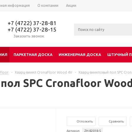
зная информация
О компании
Акции
+7 (4722) 37-28-81
+7 (4722) 37-28-15
Заказать звонок
НИЛ
ПАРКЕТНАЯ ДОСКА
ИНЖЕНЕРНАЯ ДОСКА
ШТУЧНЫЙ П
Floor
-
Кварц-винил CronaFloor Wood 4V
-
Кварц-виниловый пол SPC Cron
ол SPC Cronafloor Wood 
Отложить
Сравнить
Артикул
ZH-82018-5