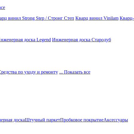
все
арц винил Strong Step / Стронг Степ
Кварц винил Vinilam
Кварц-
нженерная доска Legend
Инженерная доска Стародуб
Средства по уходу и ремонту
... Показать все
ерная доска
Штучный паркет
Пробковое покрытие
Аксессуары