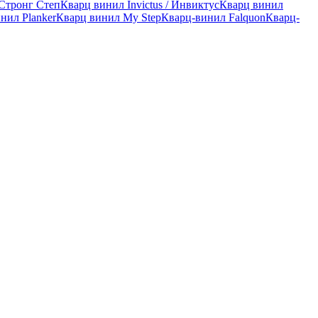
 Стронг Степ
Кварц винил Invictus / Инвиктус
Кварц винил
нил Planker
Кварц винил My Step
Кварц-винил Falquon
Кварц-