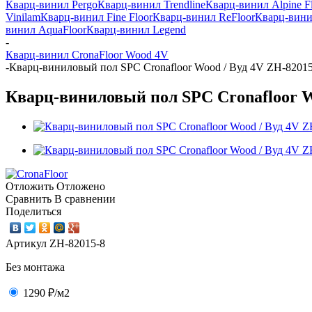
Кварц-винил Pergo
Кварц-винил Trendline
Кварц-винил Alpine F
Vinilam
Кварц-винил Fine Floor
Кварц-винил ReFloor
Кварц-винил
винил AquaFloor
Кварц-винил Legend
-
Кварц-винил CronaFloor Wood 4V
-
Кварц-виниловый пол SPC Cronafloor Wood / Вуд 4V ZH-8201
Кварц-виниловый пол SPC Cronafloor W
Отложить
Отложено
Сравнить
В сравнении
Поделиться
Артикул
ZH-82015-8
Без монтажа
1290 ₽
/м2