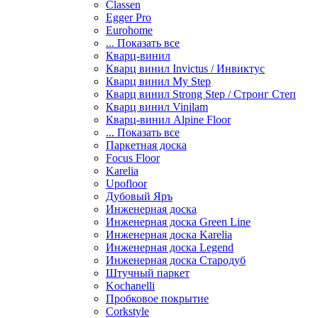
Classen
Egger Pro
Eurohome
... Показать все
Кварц-винил
Кварц винил Invictus / Инвиктус
Кварц винил My Step
Кварц винил Strong Step / Стронг Степ
Кварц винил Vinilam
Кварц-винил Alpine Floor
... Показать все
Паркетная доска
Focus Floor
Karelia
Upofloor
Дубовый Яръ
Инженерная доска
Инженерная доска Green Line
Инженерная доска Karelia
Инженерная доска Legend
Инженерная доска Стародуб
Штучный паркет
Kochanelli
Пробковое покрытие
Corkstyle