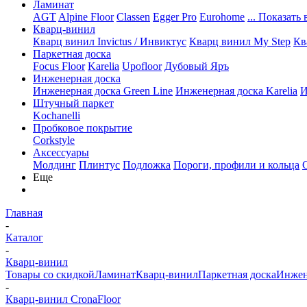
Ламинат
AGT
Alpine Floor
Classen
Egger Pro
Eurohome
... Показать 
Кварц-винил
Кварц винил Invictus / Инвиктус
Кварц винил My Step
Кв
Паркетная доска
Focus Floor
Karelia
Upofloor
Дубовый Яръ
Инженерная доска
Инженерная доска Green Line
Инженерная доска Karelia
И
Штучный паркет
Kochanelli
Пробковое покрытие
Corkstyle
Аксессуары
Молдинг
Плинтус
Подложка
Пороги, профили и кольца
Еще
Главная
-
Каталог
-
Кварц-винил
Товары со скидкой
Ламинат
Кварц-винил
Паркетная доска
Инжен
-
Кварц-винил CronaFloor