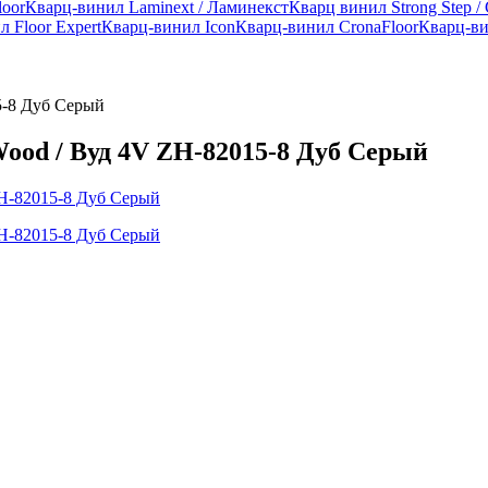
loor
Кварц-винил Laminext / Ламинекст
Кварц винил Strong Step /
 Floor Expert
Кварц-винил Icon
Кварц-винил CronaFloor
Кварц-ви
5-8 Дуб Серый
ood / Вуд 4V ZH-82015-8 Дуб Серый