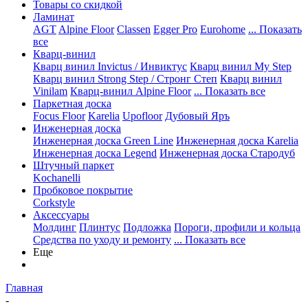
Товары со скидкой
Ламинат
AGT
Alpine Floor
Classen
Egger Pro
Eurohome
... Показать
все
Кварц-винил
Кварц винил Invictus / Инвиктус
Кварц винил My Step
Кварц винил Strong Step / Стронг Степ
Кварц винил
Vinilam
Кварц-винил Alpine Floor
... Показать все
Паркетная доска
Focus Floor
Karelia
Upofloor
Дубовый Яръ
Инженерная доска
Инженерная доска Green Line
Инженерная доска Karelia
Инженерная доска Legend
Инженерная доска Стародуб
Штучный паркет
Kochanelli
Пробковое покрытие
Corkstyle
Аксессуары
Молдинг
Плинтус
Подложка
Пороги, профили и кольца
Средства по уходу и ремонту
... Показать все
Еще
Главная
-