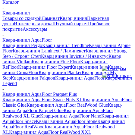
Каталог
-
Кварц-винил
Товары со скидкой
Ламинат
Кварц-винил
Паркетная
доска
Инженерная доска
Штучный паркет
Пробковое
покрытие
Аксессуары
-
Кварц-винил AquaFloor
Кварц-винил Pergo
Кварц-винил Trendline
Кварц-винил Alpine
Floor
Кварц-винил Laminext / Ламинекст
Кварц винил Strong
Step / Стронг Степ
Кварц винил Invictus / Инвиктус
Кварц
винил Vinilam
Кварц-винил Fine Floor
Кварц-винил
ReFloor
Кварц-винил Floor Expert
Кварц-винил Icon
Кварц-
винил CronaFloor
Кварц-винил Planker
Кварц винил My
Step
Кварц-винил Falquon
Кварц-винил AquaFloor
Кварц-винил
Legend
-
Кварц-винил AquaFloor Parquet Plus
Кварц-винил AquaFloor Space Nuts XL
Кварц-винил AquaFloor
Classic Glue
Кварц-винил AquaFloor RealWood Glue
Кварц-
винил AquaFloor Parquet Glue
Кварц-винил AquaFloor
Realwood XL Glue
Кварц-винил AquaFloor Nano
Кварц-винил
AquaFloor Space
Кварц-винил AquaFloor Stone
Кварц-винил
AquaFloor RealWood
Кварц-винил AquaFloor Realwood
XL
Кварц-винил AquaFloor RealWood XXL