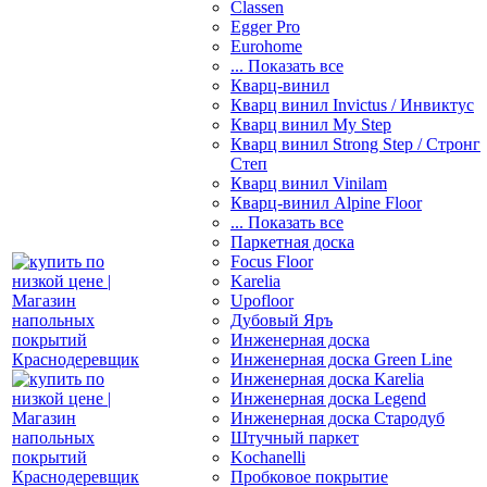
Classen
Egger Pro
Eurohome
... Показать все
Кварц-винил
Кварц винил Invictus / Инвиктус
Кварц винил My Step
Кварц винил Strong Step / Стронг
Степ
Кварц винил Vinilam
Кварц-винил Alpine Floor
... Показать все
Паркетная доска
Focus Floor
Karelia
Upofloor
Дубовый Яръ
Инженерная доска
Инженерная доска Green Line
Инженерная доска Karelia
Инженерная доска Legend
Инженерная доска Стародуб
Штучный паркет
Kochanelli
Пробковое покрытие